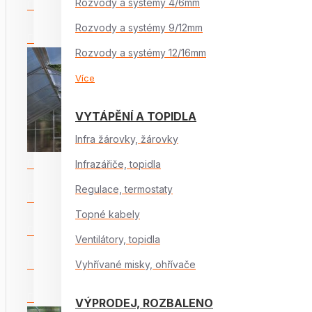
Rozvody a systémy 4/6mm
Rozvody a systémy 9/12mm
Rozvody a systémy 12/16mm
Více
VYTÁPĚNÍ A TOPIDLA
Infra žárovky, žárovky
Infrazářiče, topidla
Regulace, termostaty
Topné kabely
Ventilátory, topidla
Vyhřívané misky, ohřívače
VÝPRODEJ, ROZBALENO