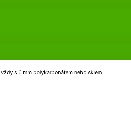
 EU vždy s 6 mm polykarbonátem nebo sklem.
ybavení, zavlažování, větrání, vytápění, police a opory 