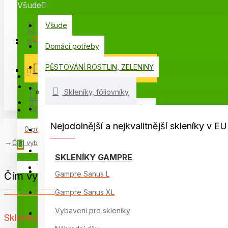
Všude
Všude
Menu
Přihlášení
Domácí potřeby
PĚSTOVÁNÍ ROSTLIN, ZELENINY
VŠECHNY KATEGORIE
Registrace
PORADNA
Skleníky, fóliovníky
PŘÍSLUŠENSTVÍ PRO SKLENÍKY
Můj seznam
Nejodolnější a nejkvalitnější skleníky v
0 položek - 0,00 Kč
Voliéry, ptačí klece
Čím vybavit skleník
Skleníky Glass
SKLENÍKY GAMPRE
Váš nákupní košík je prázdný!
Skleníky AgroSféra
Gampre Sanus L
Čím vybavit skleník
Skleníky Gampre
Gampre Sanus XL
Vybavení pro skleníky
Skleníky na balkon
Skleníky vybíráme pečlivě, promyslete proto i jejich v