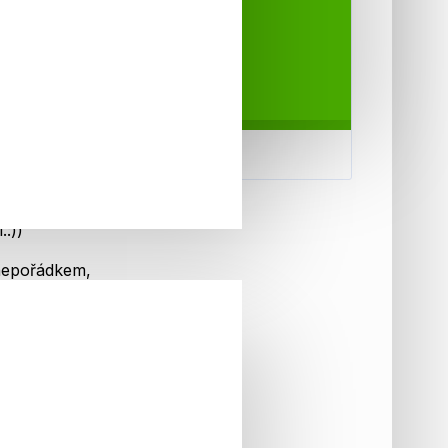
leníku může
adný vzduch
í skleníku v
alitních řešení
.:))
 nepořádkem,
íchávání vrstev
úrodu. Tímto