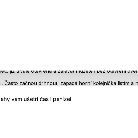
těny je také možno izolovat průhlednou bublinkovou fólií.
 forma má však svá negativa. Pomineme to, že se nám do sk
 záhonky. Podstatnější je, že otevřením dveří pouštíme chl
 dobře. Rovněž otevřené dveře jsou nejlepší cesta ke zničen
síte 2x otvírat, jak často někdo argumentuje, ale většina kv
to již trvale otevřena a zalévat můžete i bez otevření dveří
 Často začnou drhnout, zapadá horní kolejnička listím a
má).
ahy vám ušetří čas i peníze!
veřmi, ale jenom jejich horní částí, nedochází tolik k prom
který rostliny spotřebovávají. Lépe pak rostou a mají vyšší 
uch horní částí dveří a střešními okny utíká mnohem lépe.