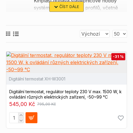
Kinplast dodává stavebnicové hobby
systémy z hliníkových profilů, včetně
spojovacího materiálu a příslušenství. V nabídce
najdete
krytky
,
stavitelné nohy
,
pojezdová kola
,
madla a zámky
,
klouby a panty
,
magnetické pásky
,
nýty a šrouby
,
západky
,
nábytkové kovaní
a další
komponenty pro váš nový projekt.
Vše na jednom
místě!
-31 %
Digitální termostat XH-W3001
Kupte si u nás výrobky ALU-SYSTÉM, které se
vyznačují vysokou stabilitou, nosností a trvanlivostí.
Digitální termostat, regulátor teploty 230 V max. 1500 W, k
Pro libovolnou konstrukci.
ovládání různých elektrických zařízení, -50~99 °C
545,00 Kč
795,00 Kč