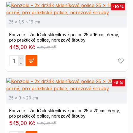
-10 %
Náš tým
se zaměřuje nejen na
dodávku profilů a komponentů, ale také na
dodání
25 x 1,6 x 16 cm
konstrukcí ve formě stavebnice
, ať už dle Vámi
Konzole - 2x držák skleníkové police 25 x 16 cm, černý,
zaslaných náčrtů nebo námi vypracované
pro praktické police, nerezové šrouby
dokumentace.
445,00 Kč
495,00 Kč
Samozřejmostí je také stavba a
dodání kompletně
smontovaných konstrukcí a rámů pro voliéry,
odchovny, líhně, kurníky, kukaně, králíkarny,
trusníky, stoly, regály, poličky, nábytek, vestavby
do auta, dělící stěny a paravany, reklamní rámy a
-8 %
další konstrukce
, které Vás jen napadnou a budete
doma, nebo na zahradě potřebovat. Ušetříme Vám
25 x 3 x 20 cm
čas a potřebné nářadí.
Konzole - 2x držák skleníkové police 25 x 20 cm, černý,
pro praktické police, nerezové šrouby
545,00 Kč
595,00 Kč