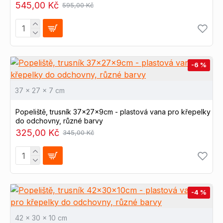
545,00 Kč
595,00 Kč
-6 %
37 x 27 x 7 cm
Popeliště, trusník 37x27x9cm - plastová vana pro křepelky
do odchovny, různé barvy
325,00 Kč
345,00 Kč
-4 %
42 x 30 x 10 cm