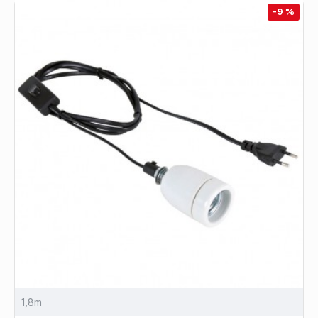
-9 %
1,8m