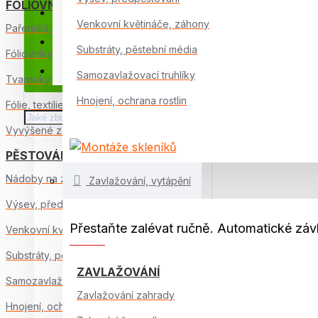
FÓLIOVNÍKY, PAŘENIŠTĚ
Poradna pro skleníky
Venkovní květináče, záhony
Pařeniště, pařníky
Poradna zahrádkáře
Substráty, pěstební média
Fóliovníky, tunely
Rady, služby, záruky
Samozavlažovací truhlíky
Tvarovky a komponenty
Hnojení, ochrana rostlin
Fólie, textilie, pokrytí
Vyvýšené záhony
PĚSTOVÁNÍ NA BALKONĚ
Nádoby na zeleninu
Zavlažování, vytápění
Výsev, předpěstování
Přestaňte zalévat ručně. Automatické závl
Venkovní květináče, záhony
Substráty, pěstební média
ZAVLAŽOVÁNÍ
Samozavlažovací truhlíky
Zavlažování zahrady
Hnojení, ochrana rostlin