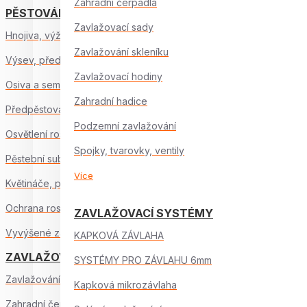
Zahradní čerpadla
PĚSTOVÁNÍ ZELENINY
Zavlažovací sady
Hnojiva, výživa
Zavlažování skleníku
Výsev, předpěstování
Zavlažovací hodiny
Osiva a semínka
Zahradní hadice
Předpěstování sadby
Podzemní zavlažování
Osvětlení rostlin
Spojky, tvarovky, ventily
Pěstební substráty
Více
Květináče, podmisky
Ochrana rostlin
ZAVLAŽOVACÍ SYSTÉMY
Vyvýšené záhony
KAPKOVÁ ZÁVLAHA
ZAVLAŽOVÁNÍ
SYSTÉMY PRO ZÁVLAHU 6mm
Zavlažování zahrady
Kapková mikrozávlaha
Zahradní čerpadla