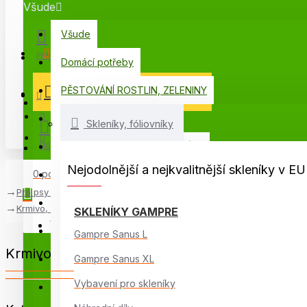
Všude
Všude
Menu
Přihlášení
Domácí potřeby
PĚSTOVÁNÍ ROSTLIN, ZELENINY
VŠECHNY KATEGORIE
Registrace
PORADNA
Skleníky, fóliovníky
PŘÍSLUŠENSTVÍ PRO SKLENÍKY
Můj seznam
Nejodolnější a nejkvalitnější skleníky v
0 položek - 0,00 Kč
Voliéry, ptačí klece
Pro psy a kočky
Skleníky Glass
Krmivo, pochoutky
SKLENÍKY GAMPRE
Váš nákupní košík je prázdný!
Skleníky AgroSféra
Gampre Sanus L
Krmivo, pochoutky
Skleníky Gampre
Gampre Sanus XL
Vybavení pro skleníky
Skleníky na balkon