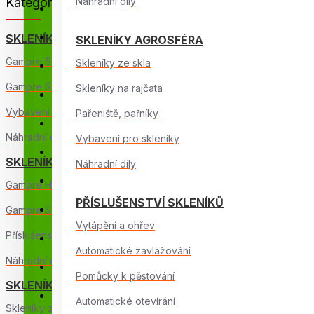
Kategorie
Náhradní díly
Příslušenství skleníků
Fóliovníky, pařeniště
SKLENÍKY GAMPRE
SKLENÍKY AGROSFÉRA
Gampre Sanus L
Skleníky ze skla
Chov kachen, hus
Gampre Sanus XL
Skleníky na rajčata
Pěstování na balkoně
Vybavení pro skleníky
Pařeniště, pařníky
Vytápění a topidla
Náhradní díly
Vybavení pro skleníky
Zahradní nářadí
SKLENÍKY GLASS
Náhradní díly
Zahradní potřeby
Gampre Hybrid
PŘÍSLUŠENSTVÍ SKLENÍKŮ
Zahradní vybavení
Gampre Sanus Glass
Vytápění a ohřev
Příslušenství skleníků
Zavlažování
Automatické zavlažování
Náhradní díly
Chovatelské potřeby
Pomůcky k pěstování
SKLENÍKY AGROSFÉRA
Zavlažovací systémy
Automatické otevírání
Skleníky ze skla