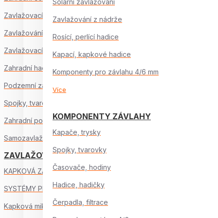
Solární zavlažování
Zavlažovací sady
Zavlažování z nádrže
Zavlažování skleníku
Rosící, perlící hadice
Zavlažovací hodiny
Kapací, kapkové hadice
Zahradní hadice
Komponenty pro závlahu 4/6 mm
Podzemní zavlažování
Více
Spojky, tvarovky, ventily
KOMPONENTY ZÁVLAHY
Zahradní postřikovače
Kapače, trysky
Samozavlažování, ostatní
Spojky, tvarovky
ZAVLAŽOVACÍ SYSTÉMY
Časovače, hodiny
KAPKOVÁ ZÁVLAHA
Hadice, hadičky
SYSTÉMY PRO ZÁVLAHU 6mm
Čerpadla, filtrace
Kapková mikrozávlaha