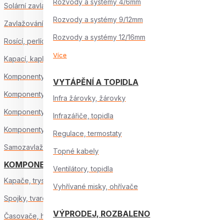
Rozvody a systémy 4/6mm
Solární zavlažování
Rozvody a systémy 9/12mm
Zavlažování z nádrže
Rozvody a systémy 12/16mm
Rosící, perlící hadice
Více
Kapací, kapkové hadice
Komponenty pro závlahu 4/6 mm
VYTÁPĚNÍ A TOPIDLA
Komponenty pro závlahu 9/12 mm
Infra žárovky, žárovky
Komponenty pro závlahu 12/16 mm
Infrazářiče, topidla
Komponenty pro závlahu 16/22 mm
Regulace, termostaty
Samozavlažování
Topné kabely
KOMPONENTY ZÁVLAHY
Ventilátory, topidla
Kapače, trysky
Vyhřívané misky, ohřívače
Spojky, tvarovky
VÝPRODEJ, ROZBALENO
Časovače, hodiny