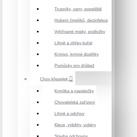
Trusníky, vany, popeliště
Hubení čmelíků, dezinfekce
Vyhřívané misky, podložky
Líhně a ohřev kuřat
Krmivo, krmné doplňky
Pomůcky pro drůbež
Chov křepelek
Krmítka a napáječky
Chovatelská zařízení
Líhně a odchov
Klece, výběhy, voliéry
Stavba odchovny