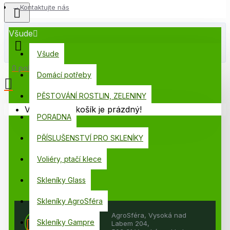
Kontaktujte nás
Všude
Všude
0 položek - 0,00 Kč
Domácí potřeby
PĚSTOVÁNÍ ROSTLIN, ZELENINY
Váš nákupní košík je prázdný!
PORADNA
PŘÍSLUŠENSTVÍ PRO SKLENÍKY
Voliéry, ptačí klece
Skleníky Glass
Skleníky AgroSféra
AgroSféra, Vysoká nad
Doručovací
Skleníky Gampre
Labem 204,
adresa