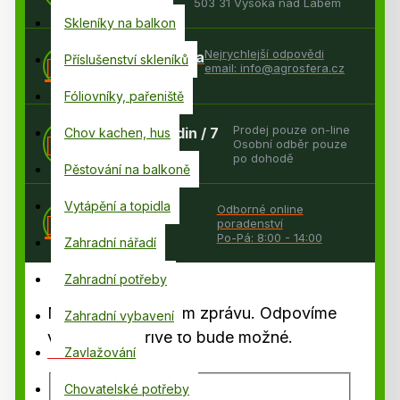
503 31 Vysoká nad Labem
Skleníky na balkon
Nejrychlejší odpovědi
On-line podpora
Příslušenství skleníků
email: info@agrosfera.cz
Fóliovníky, pařeniště
Prodej pouze on-line
E-shop: 24 hodin / 7
Chov kachen, hus
Osobní odběr pouze
dní v týdnu
po dohodě
Pěstování na balkoně
Vytápění a topidla
Odborné online
Zákaznická
poradenství
podpora
Po-Pá: 8:00 - 14:00
Zahradní nářadí
Zahradní potřeby
Napište nám prosím zprávu. Odpovíme
Zahradní vybavení
vám, jak nejdříve to bude možné.
Zavlažování
Chovatelské potřeby
Vaše jméno