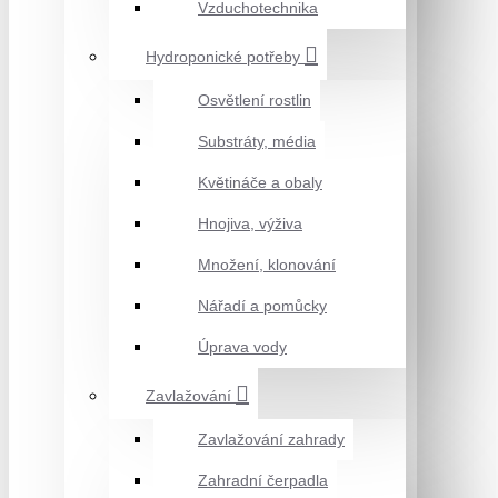
Vzduchotechnika
Hydroponické potřeby
Osvětlení rostlin
Substráty, média
Květináče a obaly
Hnojiva, výživa
Množení, klonování
Nářadí a pomůcky
Úprava vody
Zavlažování
Zavlažování zahrady
Zahradní čerpadla