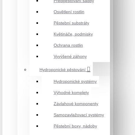
Předpěstování sadby
Osvětlení rostlin
Pěstební substráty
Květináče, podmisky
Ochrana rostlin
Vyvýšené záhony
Hydroponické pěstování
Hydroponické systémy
Výhodné komplety
Závlahové komponenty
Samozavlažovací systémy
Pěstební boxy, nádoby