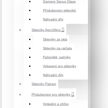
Gampre Sanus Glass
Příslušenství skleníků
Náhradní díly
Skleníky AgroSféra
Skleníky ze skla
Skleníky na rajčata
Pařeniště, pařníky
Vybavení pro skleníky
Náhradní díly
Skleníky Palram
Příslušenství pro skleníky
Vytápění a ohřev