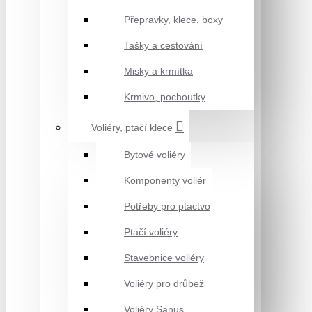
Přepravky, klece, boxy
Tašky a cestování
Misky a krmítka
Krmivo, pochoutky
Voliéry, ptačí klece
Bytové voliéry
Komponenty voliér
Potřeby pro ptactvo
Ptačí voliéry
Stavebnice voliéry
Voliéry pro drůbež
Voliéry Sanus