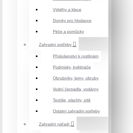
Výběhy a klece
Domky pro hlodavce
Péče a pomůcky
Zahradní potřeby
Příslušenství k rostlinám
Podmisky, květináče
Obrubníky, lemy, obruby
Vodní čerpadla, vodárny
Textílie, plachty, sítě
Ostatní zahradní potřeby
Zahradní nářadí