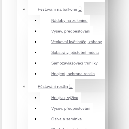
Pěstování na balkoně
Nádoby na zeleninu
Výsev, předpěstování
Venkovní květináče, záhony
Substráty, pěstební média
Samozavlažovací truhlíky
Hnojení, ochrana rostlin
Pěstování rostlin
Hnojiva, výživa
Výsev, předpěstování
Osiva a semínka