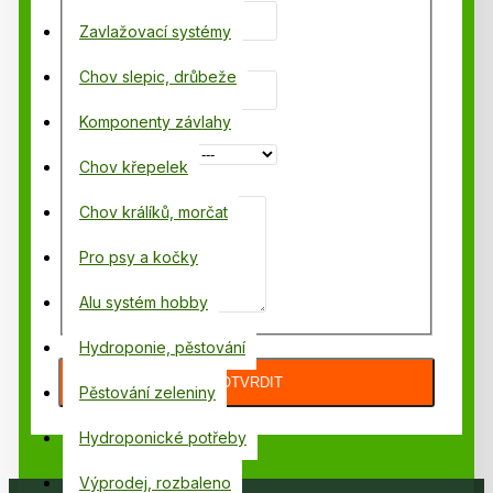
Zavlažovací systémy
Váš email
Chov slepic, drůbeže
Komponenty závlahy
Dotaz
Chov křepelek
Text zprávy
Chov králíků, morčat
Pro psy a kočky
Alu systém hobby
Hydroponie, pěstování
POTVRDIT
Pěstování zeleniny
Hydroponické potřeby
Výprodej, rozbaleno