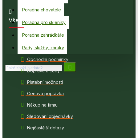
Poradna chovatele
Vše o nakupování
Poradna pro skleníky
Poradna zahrádkáře
Jak nakupovat
Rady, služby, záruky
Poradna s výběrem
Obchodní podmínky
Doprava a ceny
Platební možnosti
Cenová poptávka
Nákup na firmu
Sledování objednávky
Nejčastější dotazy