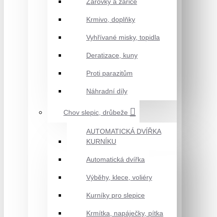
Žárovky a zářiče
Krmivo, doplňky
Vyhřívané misky, topidla
Deratizace, kuny
Proti parazitům
Náhradní díly
Chov slepic, drůbeže
AUTOMATICKÁ DVÍŘKA
KURNÍKU
Automatická dvířka
Výběhy, klece, voliéry
Kurníky pro slepice
Krmítka, napáječky, pítka