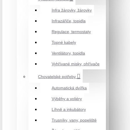
Infra žárovky, žárovky
Infrazářiče, topidla
Regulace, termostaty
Topné kabely
Ventilátory, topidla
Vyhřívané misky, ohřívače
Chovatelské potřeby
Automatická dvířka
Výběhy a voliéry
Líhně a inkubátory
Trusníky, vany, popeliště