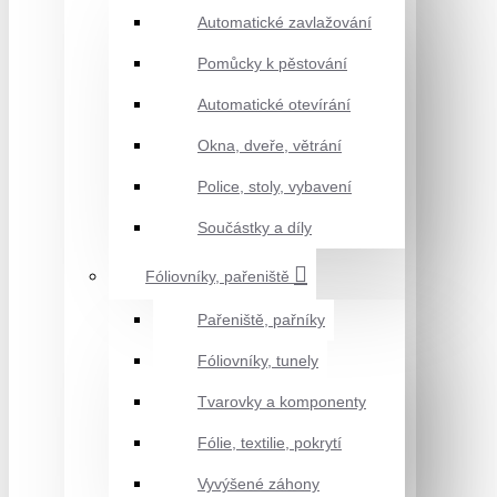
Automatické zavlažování
Pomůcky k pěstování
Automatické otevírání
Okna, dveře, větrání
Police, stoly, vybavení
Součástky a díly
Fóliovníky, pařeniště
Pařeniště, pařníky
Fóliovníky, tunely
Tvarovky a komponenty
Fólie, textilie, pokrytí
Vyvýšené záhony