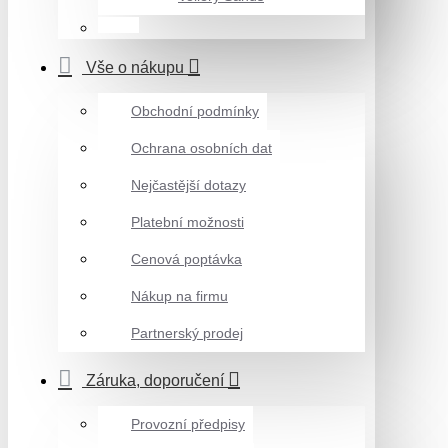
Vše o nákupu
Obchodní podmínky
Ochrana osobních dat
Nejčastější dotazy
Platební možnosti
Cenová poptávka
Nákup na firmu
Partnerský prodej
Záruka, doporučení
Provozní předpisy