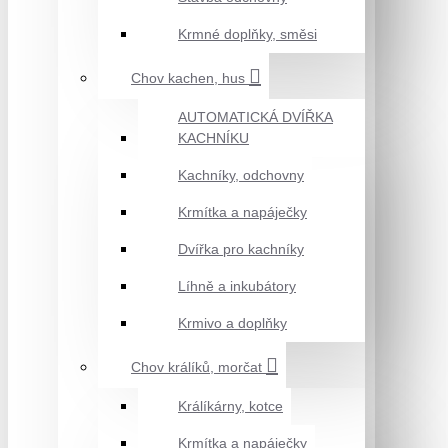
Krmné doplňky, směsi
Chov kachen, hus
AUTOMATICKÁ DVÍŘKA
KACHNÍKU
Kachníky, odchovny
Krmítka a napáječky
Dvířka pro kachníky
Líhně a inkubátory
Krmivo a doplňky
Chov králíků, morčat
Králíkárny, kotce
Krmítka a napáječky