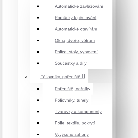
Automatické zavlažování
Pomůcky k pěstování
Automatické otevírání
Okna, dveře, větrání
Police, stoly, vybavení
Součástky a díly
Fóliovníky, pařeniště
Pařeniště, pařníky
Fóliovníky, tunely
Tvarovky a komponenty
Fólie, textilie, pokrytí
Vyvýšené záhony