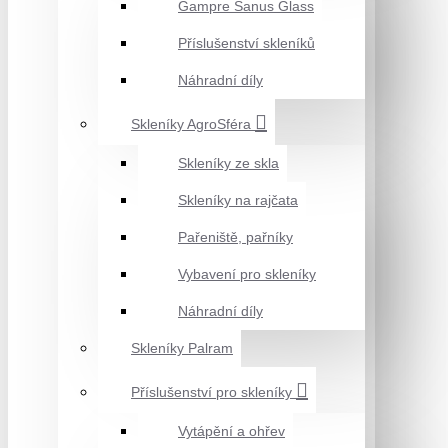
Gampre Sanus Glass
Příslušenství skleníků
Náhradní díly
Skleníky AgroSféra
Skleníky ze skla
Skleníky na rajčata
Pařeniště, pařníky
Vybavení pro skleníky
Náhradní díly
Skleníky Palram
Příslušenství pro skleníky
Vytápění a ohřev