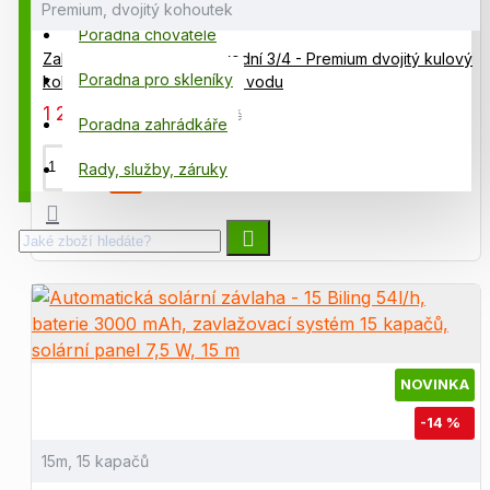
Premium, dvojitý kohoutek
Poradna chovatele
Zahradní kohoutek vodovodní 3/4 - Premium dvojitý kulový
Poradna pro skleníky
kohout pro zahradní sud na vodu
1 265,00 Kč
1 475,00 Kč
Poradna zahrádkáře
Rady, služby, záruky
NOVINKA
-14 %
15m, 15 kapačů