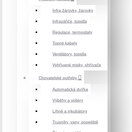
Infra žárovky, žárovky
Infrazářiče, topidla
Regulace, termostaty
Topné kabely
Ventilátory, topidla
Vyhřívané misky, ohřívače
Chovatelské potřeby
Automatická dvířka
Výběhy a voliéry
Líhně a inkubátory
Trusníky, vany, popeliště