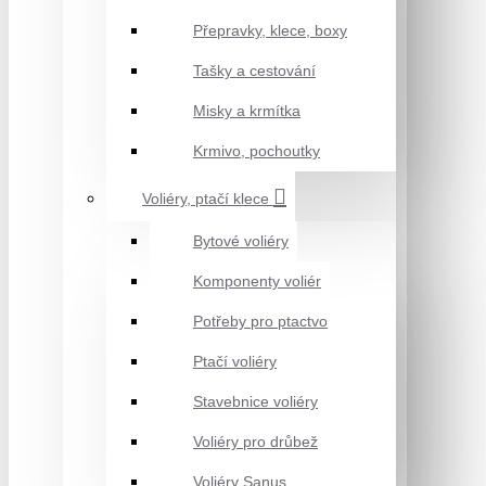
Přepravky, klece, boxy
Tašky a cestování
Misky a krmítka
Krmivo, pochoutky
Voliéry, ptačí klece
Bytové voliéry
Komponenty voliér
Potřeby pro ptactvo
Ptačí voliéry
Stavebnice voliéry
Voliéry pro drůbež
Voliéry Sanus