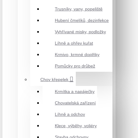
Trusníky, vany, popeliště
Hubení čmelíků, dezinfekce
Vyhřívané misky, podložky
Líhně a ohřev kuřat
Krmivo, krmné doplňky
Pomůcky pro drůbež
Chov křepelek
Krmítka a napáječky
Chovatelská zařízení
Líhně a odchov
Klece, výběhy, voliéry
Stavba odchovny