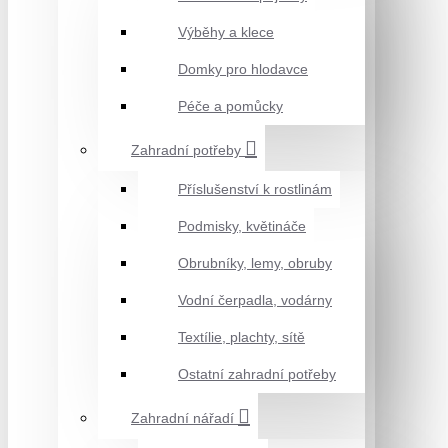
Výběhy a klece
Domky pro hlodavce
Péče a pomůcky
Zahradní potřeby
Příslušenství k rostlinám
Podmisky, květináče
Obrubníky, lemy, obruby
Vodní čerpadla, vodárny
Textílie, plachty, sítě
Ostatní zahradní potřeby
Zahradní nářadí