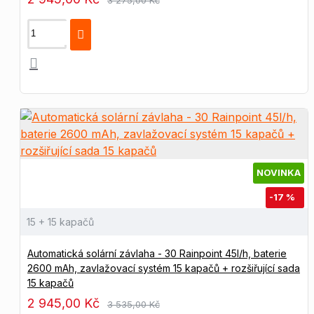
3 275,00 Kč
NOVINKA
-17 %
15 + 15 kapačů
Automatická solární závlaha - 30 Rainpoint 45l/h, baterie
2600 mAh, zavlažovací systém 15 kapačů + rozšiřující sada
15 kapačů
2 945,00 Kč
3 535,00 Kč