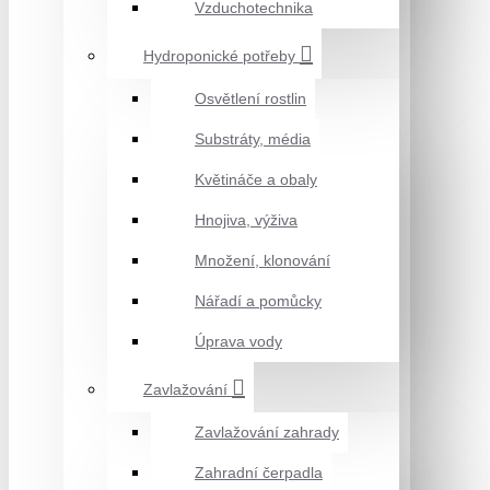
Vzduchotechnika
Hydroponické potřeby
Osvětlení rostlin
Substráty, média
Květináče a obaly
Hnojiva, výživa
Množení, klonování
Nářadí a pomůcky
Úprava vody
Zavlažování
Zavlažování zahrady
Zahradní čerpadla