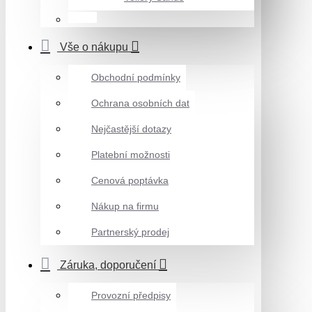
Vše o nákupu
Obchodní podmínky
Ochrana osobních dat
Nejčastější dotazy
Platební možnosti
Cenová poptávka
Nákup na firmu
Partnerský prodej
Záruka, doporučení
Provozní předpisy