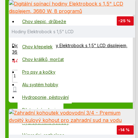
Zavlažovací systémy
-25 %
Chov slepic, drůbeže
Hodiny Elektrobock s 1,5" LCD
Komponenty závlahy
Digitální spínací hodiny Elektrobock s 1,5" LCD displejem,
Chov křepelek
3680 W, 8 programů
Chov králíků, morčat
445,00 Kč
595,00 Kč
Pro psy a kočky
Alu systém hobby
Hydroponie, pěstování
Pěstování zeleniny
Hydroponické potřeby
-14 %
Výprodej, rozbaleno