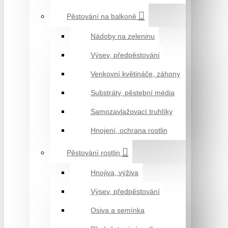
Pěstování na balkoně
Nádoby na zeleninu
Výsev, předpěstování
Venkovní květináče, záhony
Substráty, pěstební média
Samozavlažovací truhlíky
Hnojení, ochrana rostlin
Pěstování rostlin
Hnojiva, výživa
Výsev, předpěstování
Osiva a semínka