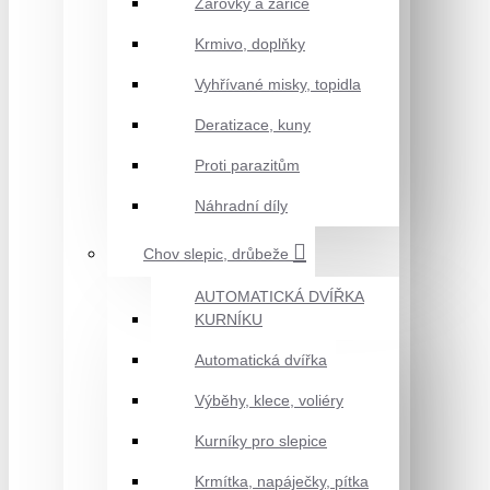
Žárovky a zářiče
Krmivo, doplňky
Vyhřívané misky, topidla
Deratizace, kuny
Proti parazitům
Náhradní díly
Chov slepic, drůbeže
AUTOMATICKÁ DVÍŘKA
KURNÍKU
Automatická dvířka
Výběhy, klece, voliéry
Kurníky pro slepice
Krmítka, napáječky, pítka