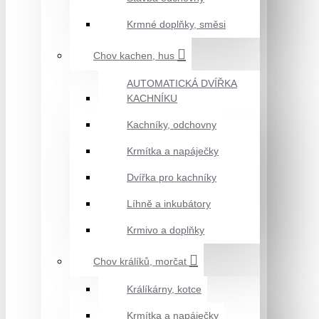
Krmné doplňky, směsi
Chov kachen, hus
AUTOMATICKÁ DVÍŘKA
KACHNÍKU
Kachníky, odchovny
Krmítka a napáječky
Dvířka pro kachníky
Líhně a inkubátory
Krmivo a doplňky
Chov králíků, morčat
Králíkárny, kotce
Krmítka a napáječky