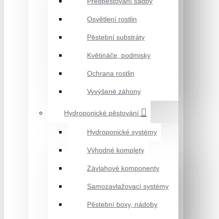
Předpěstování sadby
Osvětlení rostlin
Pěstební substráty
Květináče, podmisky
Ochrana rostlin
Vyvýšené záhony
Hydroponické pěstování
Hydroponické systémy
Výhodné komplety
Závlahové komponenty
Samozavlažovací systémy
Pěstební boxy, nádoby