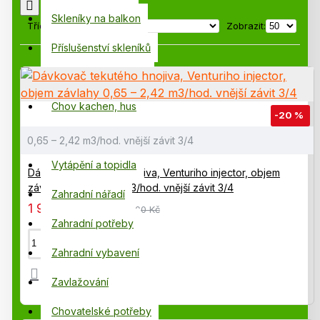
Stoprocentně to platí při pěstování ve skleníku
.
Skleníky na balkon
Tříděno podle:
Zobrazit:
Chcete si usnadnit zalévání? Analogové a ruční
Příslušenství skleníků
zavlažovací systémy
pro zahradní skleníky
poskytují rostlinám optimální podmínky pro růst a
Fóliovníky, pařeniště
ušetříte až 70% vody
.
Prostě se zalévá
Chov kachen, hus
efektivně!
-20 %
Pěstování na balkoně
0,65 – 2,42 m3/hod. vnější závit 3/4
Vytápění a topidla
Dávkovač tekutého hnojiva, Venturiho injector, objem
závlahy 0,65 – 2,42 m3/hod. vnější závit 3/4
Zahradní nářadí
1 945,00 Kč
2 445,00 Kč
Zahradní potřeby
Zahradní vybavení
Zavlažování
Chovatelské potřeby