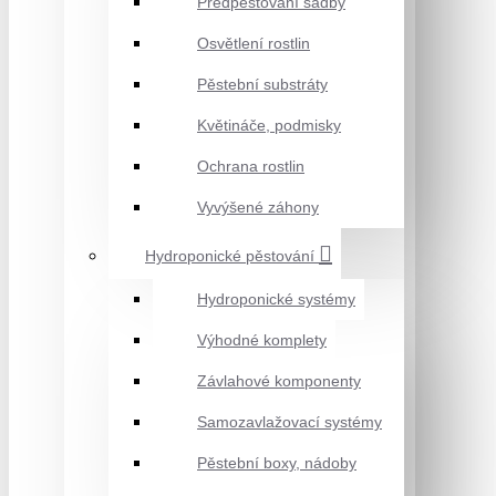
Předpěstování sadby
Osvětlení rostlin
Pěstební substráty
Květináče, podmisky
Ochrana rostlin
Vyvýšené záhony
Hydroponické pěstování
Hydroponické systémy
Výhodné komplety
Závlahové komponenty
Samozavlažovací systémy
Pěstební boxy, nádoby