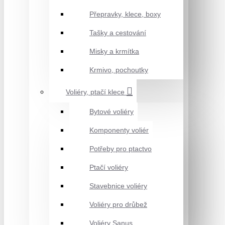
Přepravky, klece, boxy
Tašky a cestování
Misky a krmítka
Krmivo, pochoutky
Voliéry, ptačí klece
Bytové voliéry
Komponenty voliér
Potřeby pro ptactvo
Ptačí voliéry
Stavebnice voliéry
Voliéry pro drůbež
Voliéry Sanus