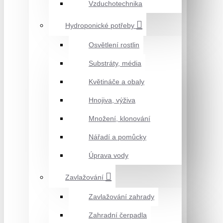
Vzduchotechnika
Hydroponické potřeby
Osvětlení rostlin
Substráty, média
Květináče a obaly
Hnojiva, výživa
Množení, klonování
Nářadí a pomůcky
Úprava vody
Zavlažování
Zavlažování zahrady
Zahradní čerpadla