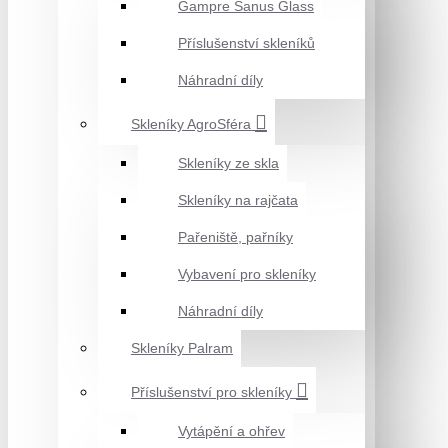
Gampre Sanus Glass
Příslušenství skleníků
Náhradní díly
Skleníky AgroSféra
Skleníky ze skla
Skleníky na rajčata
Pařeniště, pařníky
Vybavení pro skleníky
Náhradní díly
Skleníky Palram
Příslušenství pro skleníky
Vytápění a ohřev