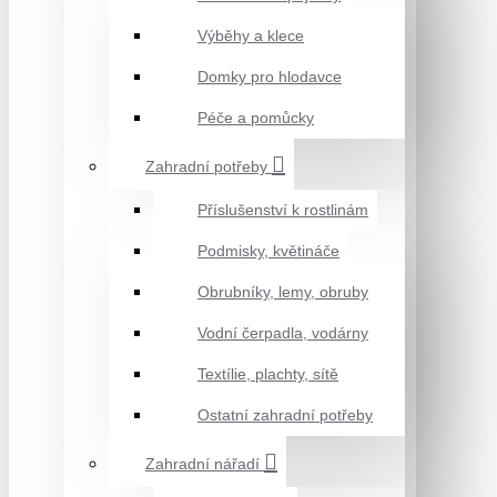
Výběhy a klece
Domky pro hlodavce
Péče a pomůcky
Zahradní potřeby
Příslušenství k rostlinám
Podmisky, květináče
Obrubníky, lemy, obruby
Vodní čerpadla, vodárny
Textílie, plachty, sítě
Ostatní zahradní potřeby
Zahradní nářadí