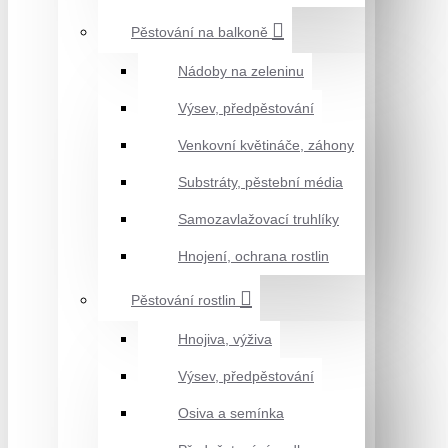
Pěstování na balkoně
Nádoby na zeleninu
Výsev, předpěstování
Venkovní květináče, záhony
Substráty, pěstební média
Samozavlažovací truhlíky
Hnojení, ochrana rostlin
Pěstování rostlin
Hnojiva, výživa
Výsev, předpěstování
Osiva a semínka