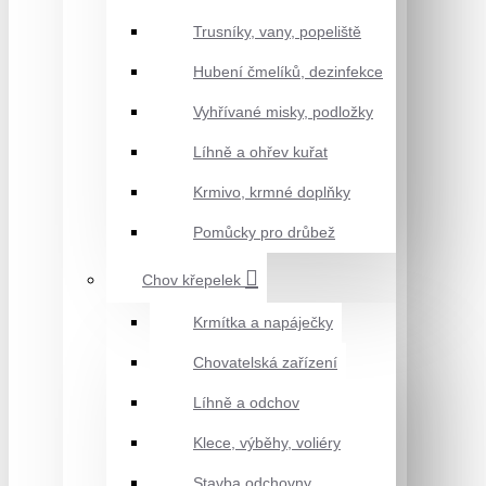
Trusníky, vany, popeliště
Hubení čmelíků, dezinfekce
Vyhřívané misky, podložky
Líhně a ohřev kuřat
Krmivo, krmné doplňky
Pomůcky pro drůbež
Chov křepelek
Krmítka a napáječky
Chovatelská zařízení
Líhně a odchov
Klece, výběhy, voliéry
Stavba odchovny