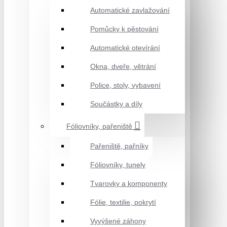
Automatické zavlažování
Pomůcky k pěstování
Automatické otevírání
Okna, dveře, větrání
Police, stoly, vybavení
Součástky a díly
Fóliovníky, pařeniště
Pařeniště, pařníky
Fóliovníky, tunely
Tvarovky a komponenty
Fólie, textilie, pokrytí
Vyvýšené záhony