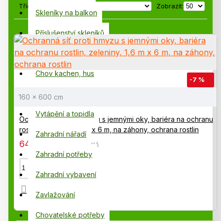
výborné izolační vlastnosti a poskytují rostlinám
Tříděno podle:
Zobrazit:
Skleníky na balkon
dostatek světla.
Příslušenství skleníků
Fóliovníky, pařeniště
Chov kachen, hus
-7 %
Pěstování na balkoně
160 x 600 cm
Vytápění a topidla
Ochranná síť proti hmyzu s jemnými oky, bariéra na ochranu
rostlin, zeleniny, 1,6 m x 6 m, na záhony, ochrana rostlin
Zahradní nářadí
645,00 Kč
695,00 Kč
Zahradní potřeby
Zahradní vybavení
Zavlažování
Chovatelské potřeby