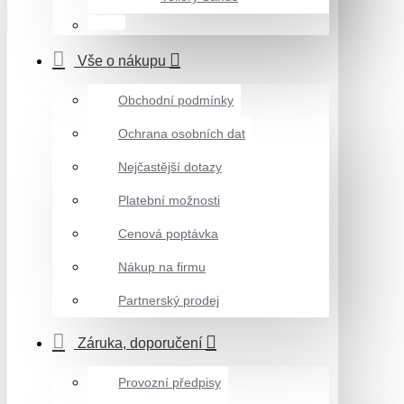
Vše o nákupu
Obchodní podmínky
Ochrana osobních dat
Nejčastější dotazy
Platební možnosti
Cenová poptávka
Nákup na firmu
Partnerský prodej
Záruka, doporučení
Provozní předpisy