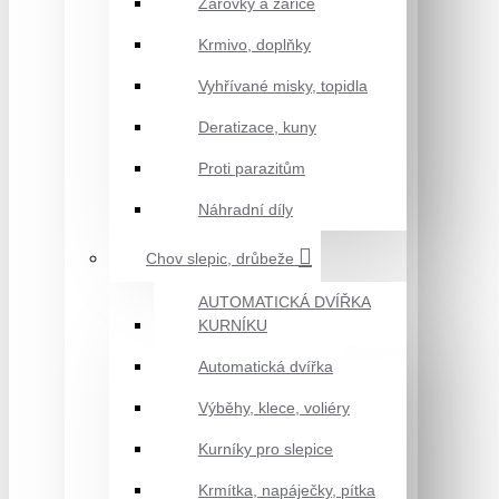
Žárovky a zářiče
Krmivo, doplňky
Vyhřívané misky, topidla
Deratizace, kuny
Proti parazitům
Náhradní díly
Chov slepic, drůbeže
AUTOMATICKÁ DVÍŘKA
KURNÍKU
Automatická dvířka
Výběhy, klece, voliéry
Kurníky pro slepice
Krmítka, napáječky, pítka