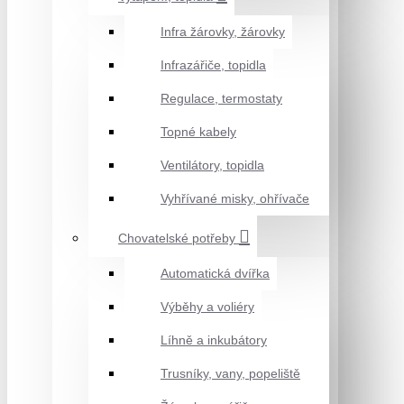
Infra žárovky, žárovky
Infrazářiče, topidla
Regulace, termostaty
Topné kabely
Ventilátory, topidla
Vyhřívané misky, ohřívače
Chovatelské potřeby
Automatická dvířka
Výběhy a voliéry
Líhně a inkubátory
Trusníky, vany, popeliště