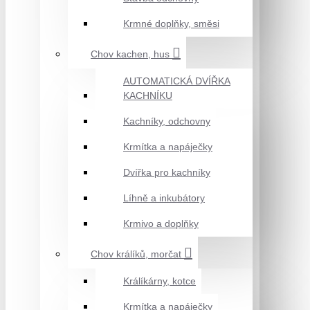
Krmné doplňky, směsi
Chov kachen, hus
AUTOMATICKÁ DVÍŘKA
KACHNÍKU
Kachníky, odchovny
Krmítka a napáječky
Dvířka pro kachníky
Líhně a inkubátory
Krmivo a doplňky
Chov králíků, morčat
Králíkárny, kotce
Krmítka a napáječky