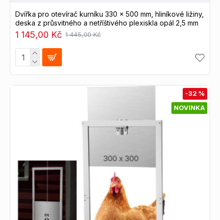
Dvířka pro otevírač kurníku 330 x 500 mm, hliníkové ližiny,
deska z průsvitného a netříštivého plexiskla opál 2,5 mm
1 145,00 Kč
1 445,00 Kč
-32 %
NOVINKA