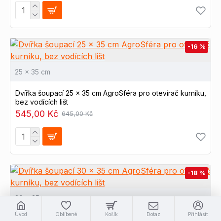
-16 %
25 x 35 cm
Dvířka šoupací 25 x 35 cm AgroSféra pro otevírač kurníku,
bez vodících lišt
545,00 Kč
645,00 Kč
-18 %
30 x 35 cm
Úvod
Oblíbené
Košík
Dotaz
Přihlásit
Dvířka šoupací 30 x 35 cm AgroSféra pro otevírač kurníku,