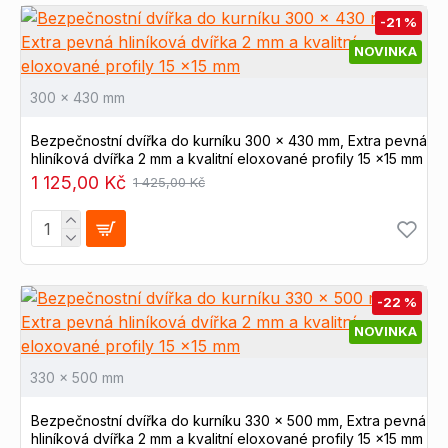
ceny. Vysoká kvalita našeho výběru je léty prověřená
-21 %
a předností našeho internetového obchodu
.
Díky
moderním zařízením, specializované službě na
NOVINKA
podporu a poradnu vašeho chovatelského projektu
splňují naše řešení potřeby náročným chovatelům.
300 x 430 mm
Bezpečnostní dvířka do kurníku 300 x 430 mm, Extra pevná
hliníková dvířka 2 mm a kvalitní eloxované profily 15 x15 mm
1 125,00 Kč
1 425,00 Kč
-22 %
NOVINKA
330 x 500 mm
Bezpečnostní dvířka do kurníku 330 x 500 mm, Extra pevná
hliníková dvířka 2 mm a kvalitní eloxované profily 15 x15 mm