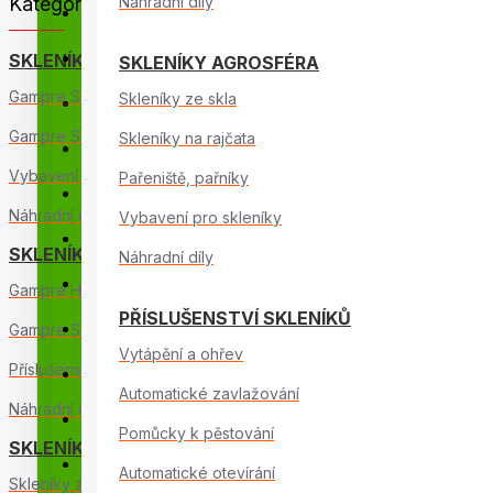
Kategorie
Náhradní díly
Příslušenství skleníků
Fóliovníky, pařeniště
SKLENÍKY GAMPRE
SKLENÍKY AGROSFÉRA
Gampre Sanus L
Skleníky ze skla
Chov kachen, hus
Gampre Sanus XL
Skleníky na rajčata
Pěstování na balkoně
Vybavení pro skleníky
Pařeniště, pařníky
Vytápění a topidla
Náhradní díly
Vybavení pro skleníky
Zahradní nářadí
SKLENÍKY GLASS
Náhradní díly
Zahradní potřeby
Gampre Hybrid
PŘÍSLUŠENSTVÍ SKLENÍKŮ
Zahradní vybavení
Gampre Sanus Glass
Vytápění a ohřev
Příslušenství skleníků
Zavlažování
Automatické zavlažování
Náhradní díly
Chovatelské potřeby
Pomůcky k pěstování
SKLENÍKY AGROSFÉRA
Zavlažovací systémy
Automatické otevírání
Skleníky ze skla