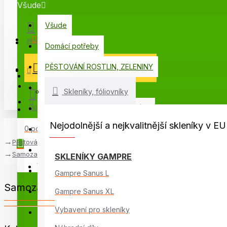
Všude
Všude
Menu
Přihlášení
Domácí potřeby
PĚSTOVÁNÍ ROSTLIN, ZELENINY
VŠECHNY KATEGORIE
Registrace
PORADNA
Skleníky, fóliovníky
PŘÍSLUŠENSTVÍ PRO SKLENÍKY
Můj seznam
Nejodolnější a nejkvalitnější skleníky v
0 položek - 0,00 Kč
Voliéry, ptačí klece
Pěstování na balkoně
Skleníky Glass
Samozavlažovací truhlíky
SKLENÍKY GAMPRE
Váš nákupní košík je prázdný!
Skleníky AgroSféra
Gampre Sanus L
Samozavlažovací truhlíky
Skleníky Gampre
Gampre Sanus XL
Vybavení pro skleníky
Skleníky na balkon