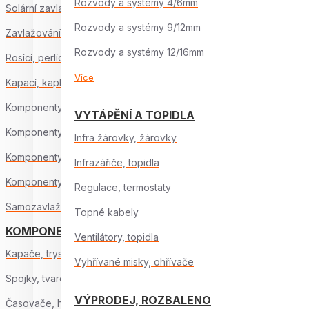
Rozvody a systémy 4/6mm
Solární zavlažování
Rozvody a systémy 9/12mm
Zavlažování z nádrže
Rozvody a systémy 12/16mm
Rosící, perlící hadice
Více
Kapací, kapkové hadice
Komponenty pro závlahu 4/6 mm
VYTÁPĚNÍ A TOPIDLA
Komponenty pro závlahu 9/12 mm
Infra žárovky, žárovky
Komponenty pro závlahu 12/16 mm
Infrazářiče, topidla
Komponenty pro závlahu 16/22 mm
Regulace, termostaty
Samozavlažování
Topné kabely
KOMPONENTY ZÁVLAHY
Ventilátory, topidla
Kapače, trysky
Vyhřívané misky, ohřívače
Spojky, tvarovky
VÝPRODEJ, ROZBALENO
Časovače, hodiny