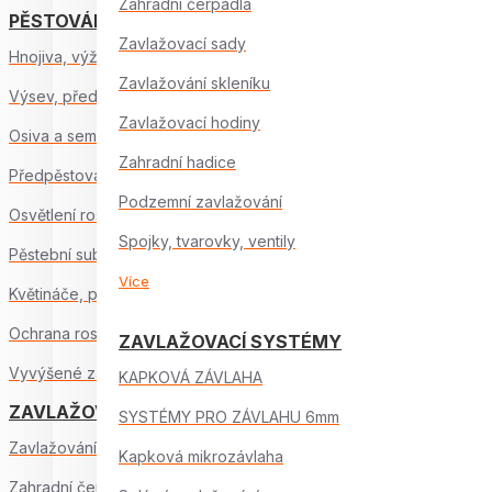
Zahradní čerpadla
PĚSTOVÁNÍ ZELENINY
Zavlažovací sady
Hnojiva, výživa
Zavlažování skleníku
Výsev, předpěstování
Zavlažovací hodiny
Osiva a semínka
Zahradní hadice
Předpěstování sadby
Podzemní zavlažování
Osvětlení rostlin
Spojky, tvarovky, ventily
Pěstební substráty
Více
Květináče, podmisky
Ochrana rostlin
ZAVLAŽOVACÍ SYSTÉMY
Vyvýšené záhony
KAPKOVÁ ZÁVLAHA
ZAVLAŽOVÁNÍ
SYSTÉMY PRO ZÁVLAHU 6mm
Zavlažování zahrady
Kapková mikrozávlaha
Zahradní čerpadla