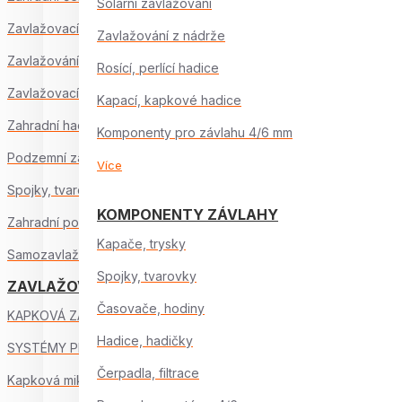
Solární zavlažování
Zavlažovací sady
Zavlažování z nádrže
Zavlažování skleníku
Rosící, perlící hadice
Zavlažovací hodiny
Kapací, kapkové hadice
Zahradní hadice
Komponenty pro závlahu 4/6 mm
Podzemní zavlažování
Více
Spojky, tvarovky, ventily
KOMPONENTY ZÁVLAHY
Zahradní postřikovače
Kapače, trysky
Samozavlažování, ostatní
Spojky, tvarovky
ZAVLAŽOVACÍ SYSTÉMY
Časovače, hodiny
KAPKOVÁ ZÁVLAHA
Hadice, hadičky
SYSTÉMY PRO ZÁVLAHU 6mm
Čerpadla, filtrace
Kapková mikrozávlaha