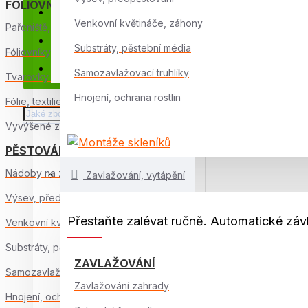
FÓLIOVNÍKY, PAŘENIŠTĚ
Poradna pro skleníky
Venkovní květináče, záhony
Pařeniště, pařníky
Poradna zahrádkáře
Substráty, pěstební média
Fóliovníky, tunely
Rady, služby, záruky
Samozavlažovací truhlíky
Tvarovky a komponenty
Hnojení, ochrana rostlin
Fólie, textilie, pokrytí
Vyvýšené záhony
PĚSTOVÁNÍ NA BALKONĚ
Nádoby na zeleninu
Zavlažování, vytápění
Výsev, předpěstování
Přestaňte zalévat ručně. Automatické závl
Venkovní květináče, záhony
Substráty, pěstební média
ZAVLAŽOVÁNÍ
Samozavlažovací truhlíky
Zavlažování zahrady
Hnojení, ochrana rostlin