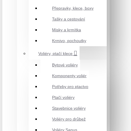
Přepravky, klece, boxy
Tašky a cestování
Misky a krmítka
Krmivo, pochoutky
Voliéry, ptačí klece
Bytové voliéry
Komponenty voliér
Potřeby pro ptactvo
Ptačí voliéry
Stavebnice voliéry
Voliéry pro drůbež
Voliéry Sanus