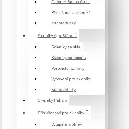
Gampre Sanus Glass
Příslušenství skleníků
Náhradní díly
Skleníky AgroSféra
Skleníky ze skla
Skleníky na rajčata
Pařeniště, pařníky
Vybavení pro skleníky
Náhradní díly
Skleníky Palram
Příslušenství pro skleníky
Vytápění a ohřev