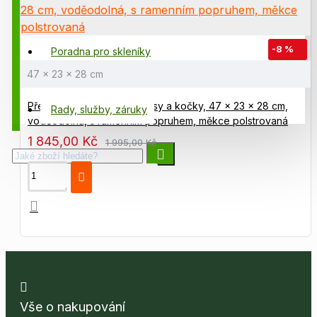
Poradna chovatele
-8 %
Poradna pro skleníky
47 x 23 x 28 cm
Poradna zahrádkáře
Přepravní taška, box pro psy a kočky, 47 x 23 x 28 cm,
Rady, služby, záruky
voděodolná, s ramenním popruhem, měkce polstrovaná
1 845,00 Kč
1 995,00 Kč
Vše o nakupování