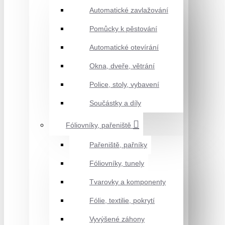
Automatické zavlažování
Pomůcky k pěstování
Automatické otevírání
Okna, dveře, větrání
Police, stoly, vybavení
Součástky a díly
Fóliovníky, pařeniště
Pařeniště, pařníky
Fóliovníky, tunely
Tvarovky a komponenty
Fólie, textilie, pokrytí
Vyvýšené záhony