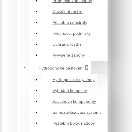
Předpěstování sadby
Osvětlení rostlin
Pěstební substráty
Květináče, podmisky
Ochrana rostlin
Vyvýšené záhony
Hydroponické pěstování
Hydroponické systémy
Výhodné komplety
Závlahové komponenty
Samozavlažovací systémy
Pěstební boxy, nádoby