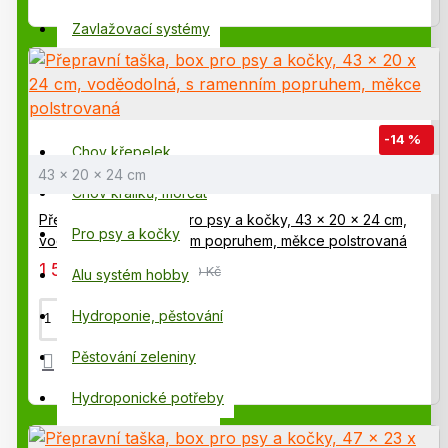
Chovatelské potřeby pro psy a kočky - to znamená
chovatelské potřeby
pro Vaše mazlíčky
. Nabízíme
Zavlažovací systémy
potřeby pro velké i malé, a to zejména takovými
Chov slepic, drůbeže
potřebami, které v běžných zverimexech nenajdete.
Komponenty závlahy
Klikni na obrázek pro přechod do jiné
-14 %
podrobnější kategorie a hledání.
Chov křepelek
43 x 20 x 24 cm
Chov králíků, morčat
Přepravní taška, box pro psy a kočky, 43 x 20 x 24 cm,
Pro psy a kočky
voděodolná, s ramenním popruhem, měkce polstrovaná
1 545,00 Kč
1 795,00 Kč
Alu systém hobby
Hydroponie, pěstování
Pěstování zeleniny
Hydroponické potřeby
Výprodej, rozbaleno