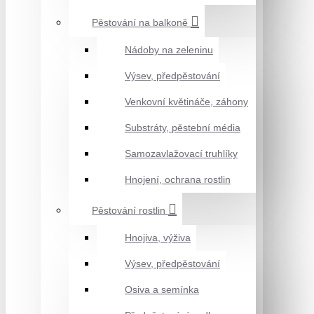
Pěstování na balkoně
Nádoby na zeleninu
Výsev, předpěstování
Venkovní květináče, záhony
Substráty, pěstební média
Samozavlažovací truhlíky
Hnojení, ochrana rostlin
Pěstování rostlin
Hnojiva, výživa
Výsev, předpěstování
Osiva a semínka