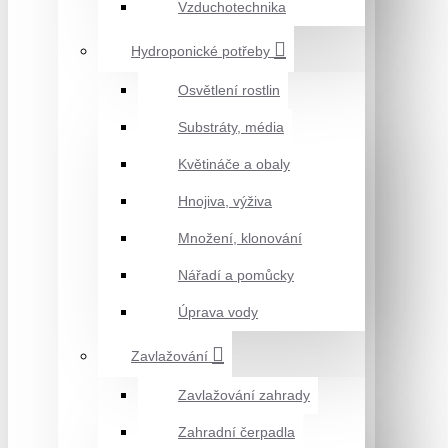
Vzduchotechnika
Hydroponické potřeby
Osvětlení rostlin
Substráty, média
Květináče a obaly
Hnojiva, výživa
Množení, klonování
Nářadí a pomůcky
Úprava vody
Zavlažování
Zavlažování zahrady
Zahradní čerpadla