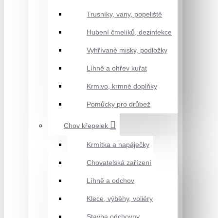
Trusníky, vany, popeliště
Hubení čmelíků, dezinfekce
Vyhřívané misky, podložky
Líhně a ohřev kuřat
Krmivo, krmné doplňky
Pomůcky pro drůbež
Chov křepelek
Krmítka a napáječky
Chovatelská zařízení
Líhně a odchov
Klece, výběhy, voliéry
Stavba odchovny