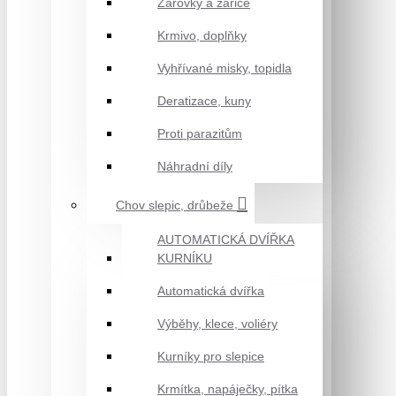
Žárovky a zářiče
Krmivo, doplňky
Vyhřívané misky, topidla
Deratizace, kuny
Proti parazitům
Náhradní díly
Chov slepic, drůbeže
AUTOMATICKÁ DVÍŘKA
KURNÍKU
Automatická dvířka
Výběhy, klece, voliéry
Kurníky pro slepice
Krmítka, napáječky, pítka