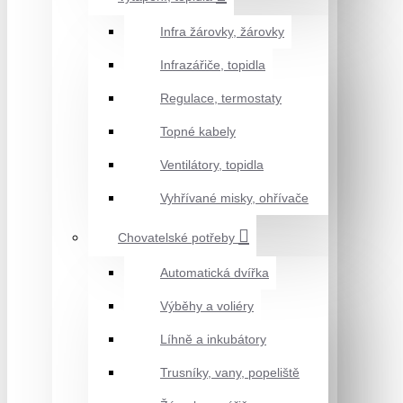
Infra žárovky, žárovky
Infrazářiče, topidla
Regulace, termostaty
Topné kabely
Ventilátory, topidla
Vyhřívané misky, ohřívače
Chovatelské potřeby
Automatická dvířka
Výběhy a voliéry
Líhně a inkubátory
Trusníky, vany, popeliště