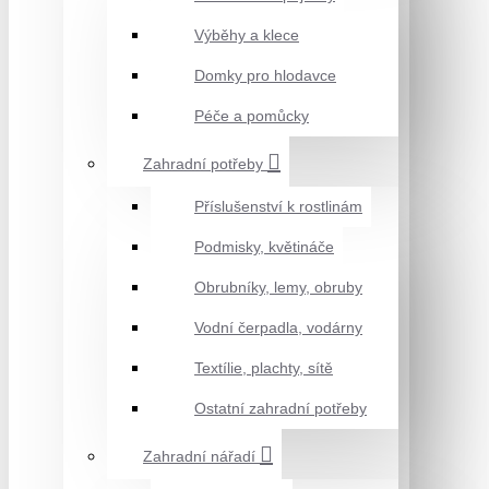
Výběhy a klece
Domky pro hlodavce
Péče a pomůcky
Zahradní potřeby
Příslušenství k rostlinám
Podmisky, květináče
Obrubníky, lemy, obruby
Vodní čerpadla, vodárny
Textílie, plachty, sítě
Ostatní zahradní potřeby
Zahradní nářadí