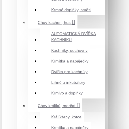
Krmné doplňky, směsi
Chov kachen, hus
AUTOMATICKÁ DVÍŘKA
KACHNÍKU
Kachníky, odchovny
Krmítka a napáječky
Dvířka pro kachníky
Líhně a inkubátory
Krmivo a doplňky
Chov králíků, morčat
Králíkárny, kotce
Krmítka a napáječky