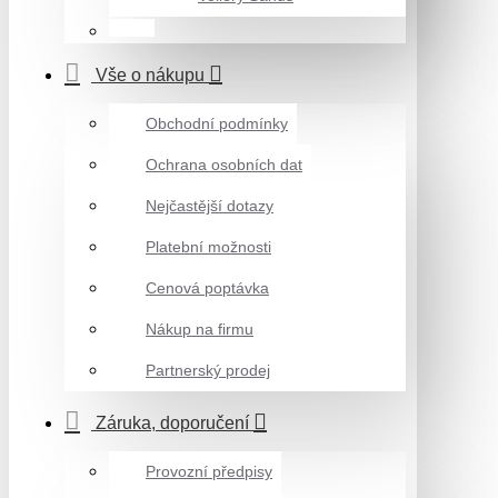
Vše o nákupu
Obchodní podmínky
Ochrana osobních dat
Nejčastější dotazy
Platební možnosti
Cenová poptávka
Nákup na firmu
Partnerský prodej
Záruka, doporučení
Provozní předpisy