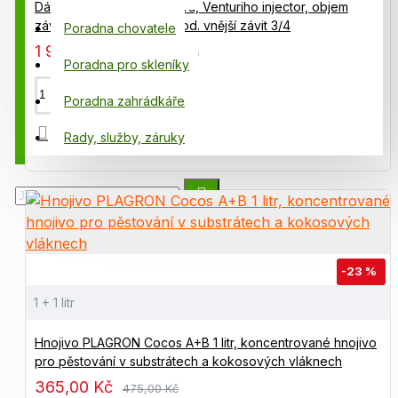
Dávkovač tekutého hnojiva, Venturiho injector, objem
závlahy 0,65 – 2,42 m3/hod. vnější závit 3/4
Poradna chovatele
1 945,00 Kč
2 445,00 Kč
Poradna pro skleníky
Poradna zahrádkáře
Rady, služby, záruky
-23 %
1 + 1 litr
Hnojivo PLAGRON Cocos A+B 1 litr, koncentrované hnojivo
pro pěstování v substrátech a kokosových vláknech
365,00 Kč
475,00 Kč