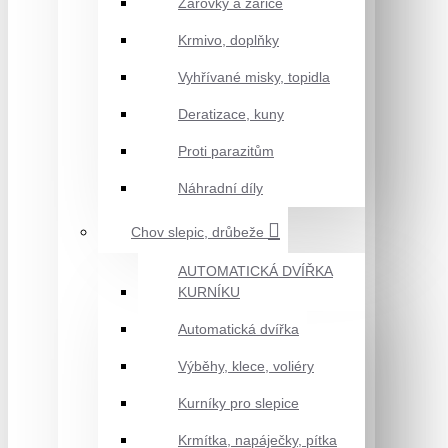
Žárovky a zářiče
Krmivo, doplňky
Vyhřívané misky, topidla
Deratizace, kuny
Proti parazitům
Náhradní díly
Chov slepic, drůbeže
AUTOMATICKÁ DVÍŘKA
KURNÍKU
Automatická dvířka
Výběhy, klece, voliéry
Kurníky pro slepice
Krmítka, napáječky, pítka