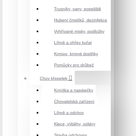
Trusníky, vany, popeliště
Hubení čmelíků, dezinfekce
Vyhřívané misky, podložky
Líhně a ohřev kuřat
Krmivo, krmné doplňky
Pomůcky pro drůbež
Chov křepelek
Krmítka a napáječky
Chovatelská zařízení
Líhně a odchov
Klece, výběhy, voliéry
Stavba odchovny