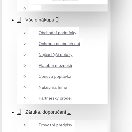
Vše o nákupu
Obchodní podmínky
Ochrana osobních dat
Nejčastější dotazy
Platební možnosti
Cenová poptávka
Nákup na firmu
Partnerský prodej
Záruka, doporučení
Provozní předpisy