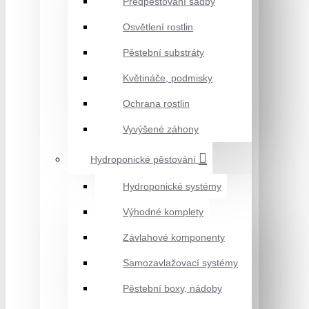
Předpěstování sadby
Osvětlení rostlin
Pěstební substráty
Květináče, podmisky
Ochrana rostlin
Vyvýšené záhony
Hydroponické pěstování
Hydroponické systémy
Výhodné komplety
Závlahové komponenty
Samozavlažovací systémy
Pěstební boxy, nádoby