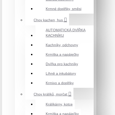
Krmné doplňky, směsi
Chov kachen, hus
AUTOMATICKÁ DVÍŘKA
KACHNÍKU
Kachníky, odchovny
Krmítka a napáječky
Dvířka pro kachníky
Líhně a inkubátory
Krmivo a doplňky
Chov králíků, morčat
Králíkárny, kotce
Krmítka a napáječky