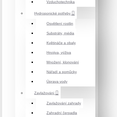
Vzduchotechnika
Hydroponické potřeby
Osvětlení rostlin
Substráty, média
Květináče a obaly
Hnojiva, výživa
Množení, klonování
Nářadí a pomůcky
Úprava vody
Zavlažování
Zavlažování zahrady
Zahradní čerpadla