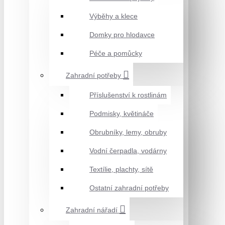
Výběhy a klece
Domky pro hlodavce
Péče a pomůcky
Zahradní potřeby
Příslušenství k rostlinám
Podmisky, květináče
Obrubníky, lemy, obruby
Vodní čerpadla, vodárny
Textílie, plachty, sítě
Ostatní zahradní potřeby
Zahradní nářadí