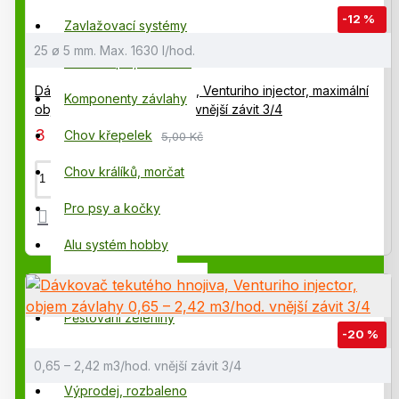
používali mravenci jako přirozený predátor
-12 %
Zavlažovací systémy
škodlivého hmyzu. Dodnes se místy využívají k
hubení škůdců v sadech a obchodech s
25 ø 5 mm. Max. 1630 l/hod.
Chov slepic, drůbeže
potravinami. Predátoři jsou organismy, které se
Dávkovač tekutého hnojiva, Venturiho injector, maximální
jednoduše živí jinými organismy – například
Komponenty závlahy
objem závlahy 1 630 l/hod. vnější závit 3/4
berušky, které požírají mšice.
3 295,00 Kč
Chov křepelek
3 745,00 Kč
Chov králíků, morčat
Pro psy a kočky
Alu systém hobby
Hydroponie, pěstování
Pěstování zeleniny
-20 %
Hydroponické potřeby
0,65 – 2,42 m3/hod. vnější závit 3/4
Výprodej, rozbaleno