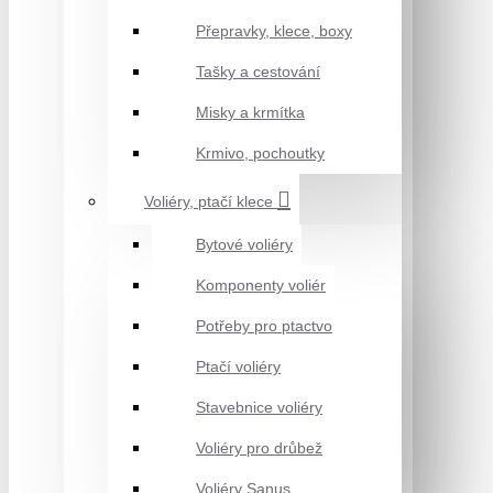
Přepravky, klece, boxy
Tašky a cestování
Misky a krmítka
Krmivo, pochoutky
Voliéry, ptačí klece
Bytové voliéry
Komponenty voliér
Potřeby pro ptactvo
Ptačí voliéry
Stavebnice voliéry
Voliéry pro drůbež
Voliéry Sanus