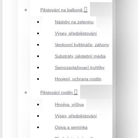
Pěstování na balkoně
Nádoby na zeleninu
Výsev, předpěstování
Venkovní květináče, záhony
Substráty, pěstební média
Samozavlažovací truhlíky
Hnojení, ochrana rostlin
Pěstování rostlin
Hnojiva, výživa
Výsev, předpěstování
Osiva a semínka