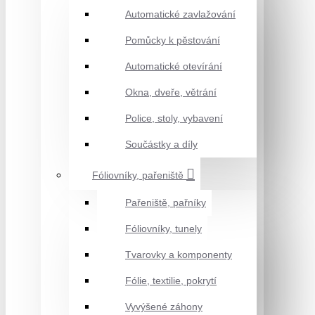
Automatické zavlažování
Pomůcky k pěstování
Automatické otevírání
Okna, dveře, větrání
Police, stoly, vybavení
Součástky a díly
Fóliovníky, pařeniště
Pařeniště, pařníky
Fóliovníky, tunely
Tvarovky a komponenty
Fólie, textilie, pokrytí
Vyvýšené záhony