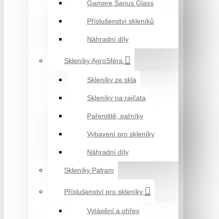
Gampre Sanus Glass
Příslušenství skleníků
Náhradní díly
Skleníky AgroSféra
Skleníky ze skla
Skleníky na rajčata
Pařeniště, pařníky
Vybavení pro skleníky
Náhradní díly
Skleníky Palram
Příslušenství pro skleníky
Vytápění a ohřev