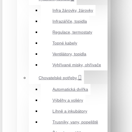
Infra žárovky, žárovky
Infrazářiče, topidla
Regulace, termostaty
Topné kabely
Ventilátory, topidla
Vyhřívané misky, ohřívače
Chovatelské potřeby
Automatická dvířka
Výběhy a voliéry
Líhně a inkubátory
Trusníky, vany, popeliště