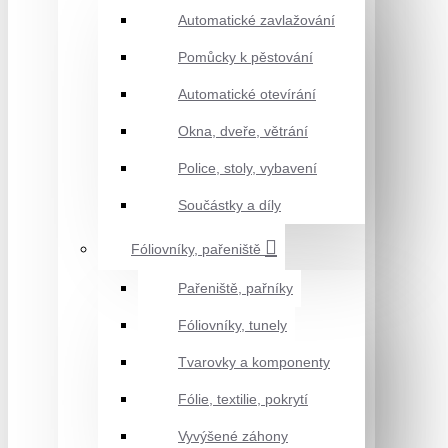
Automatické zavlažování
Pomůcky k pěstování
Automatické otevírání
Okna, dveře, větrání
Police, stoly, vybavení
Součástky a díly
Fóliovníky, pařeniště
Pařeniště, pařníky
Fóliovníky, tunely
Tvarovky a komponenty
Fólie, textilie, pokrytí
Vyvýšené záhony