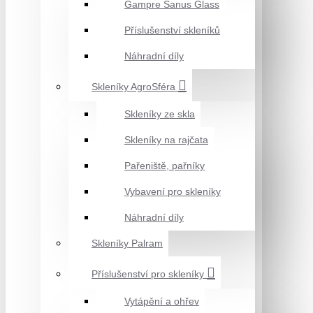
Gampre Sanus Glass
Příslušenství skleníků
Náhradní díly
Skleníky AgroSféra
Skleníky ze skla
Skleníky na rajčata
Pařeniště, pařníky
Vybavení pro skleníky
Náhradní díly
Skleníky Palram
Příslušenství pro skleníky
Vytápění a ohřev