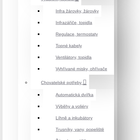
Infra žárovky, žárovky
Infrazářiče, topidla
Regulace, termostaty
Topné kabely
Ventilátory, topidla
Vyhřívané misky, ohřívače
Chovatelské potřeby
Automatická dvířka
Výběhy a voliéry
Líhně a inkubátory
Trusníky, vany, popeliště