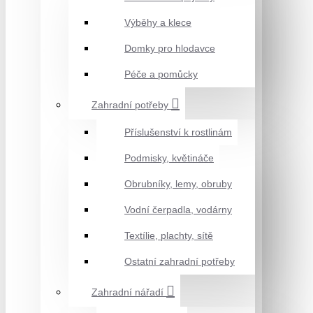
Výběhy a klece
Domky pro hlodavce
Péče a pomůcky
Zahradní potřeby
Příslušenství k rostlinám
Podmisky, květináče
Obrubníky, lemy, obruby
Vodní čerpadla, vodárny
Textílie, plachty, sítě
Ostatní zahradní potřeby
Zahradní nářadí