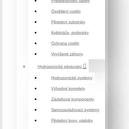
Předpěstování sadby
Osvětlení rostlin
Pěstební substráty
Květináče, podmisky
Ochrana rostlin
Vyvýšené záhony
Hydroponické pěstování
Hydroponické systémy
Výhodné komplety
Závlahové komponenty
Samozavlažovací systémy
Pěstební boxy, nádoby