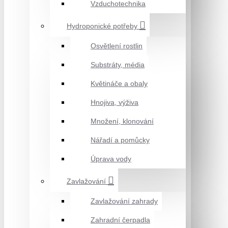
Vzduchotechnika
Hydroponické potřeby
Osvětlení rostlin
Substráty, média
Květináče a obaly
Hnojiva, výživa
Množení, klonování
Nářadí a pomůcky
Úprava vody
Zavlažování
Zavlažování zahrady
Zahradní čerpadla