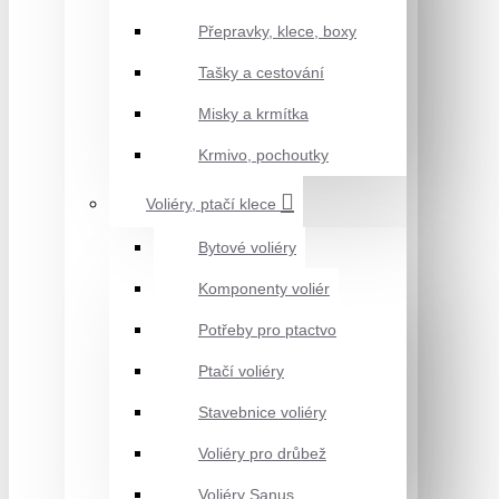
Přepravky, klece, boxy
Tašky a cestování
Misky a krmítka
Krmivo, pochoutky
Voliéry, ptačí klece
Bytové voliéry
Komponenty voliér
Potřeby pro ptactvo
Ptačí voliéry
Stavebnice voliéry
Voliéry pro drůbež
Voliéry Sanus