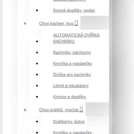
Krmné doplňky, směsi
Chov kachen, hus
AUTOMATICKÁ DVÍŘKA
KACHNÍKU
Kachníky, odchovny
Krmítka a napáječky
Dvířka pro kachníky
Líhně a inkubátory
Krmivo a doplňky
Chov králíků, morčat
Králíkárny, kotce
Krmítka a napáječky