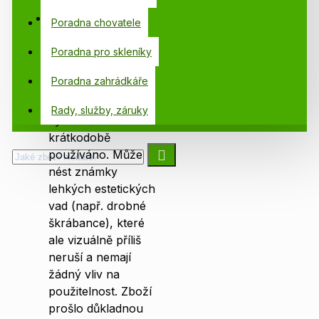
bezchybné kvalitě.
Na výrobek v
Poradna chovatele
kategorii Zánovní
je poskytována
Poradna pro skleníky
záruka v délce 21
Poradna zahrádkáře
měsíců.
Zánovní
zboží mohlo být
Rady, služby, záruky
vyzkoušeno nebo
krátkodobě
používáno. Může
nést známky
lehkých estetických
vad (např. drobné
škrábance), které
ale vizuálně příliš
neruší a nemají
žádný vliv na
použitelnost. Zboží
prošlo důkladnou