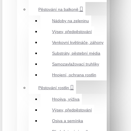
Pěstování na balkoně
Nádoby na zeleninu
Výsev, předpěstování
Venkovní květináče, záhony
Substráty, pěstební média
Samozavlažovací truhlíky
Hnojení, ochrana rostlin
Pěstování rostlin
Hnojiva, výživa
Výsev, předpěstování
Osiva a semínka