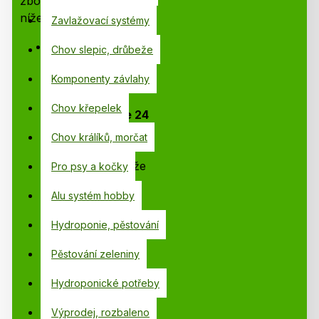
zboží“ zboží dle pravidel
níže.
Zavlažovací systémy
Na výrobek v
Chov slepic, drůbeže
kategorii
Komponenty závlahy
Rozbaleno je
poskytována
Chov křepelek
záruka v délce 24
měsíců.
Výrobek
Chov králíků, morčat
byl pouze
rozbalený a může
Pro psy a kočky
mít poškozený
Alu systém hobby
nebo náhradní
obal, např. z
Hydroponie, pěstování
důvodu nafocení
zboží do našeho
Pěstování zeleniny
katalogu. Obsah
Hydroponické potřeby
balení je kompletní
a zboží je v
Výprodej, rozbaleno