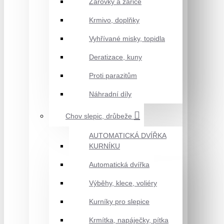
Žárovky a zářiče
Krmivo, doplňky
Vyhřívané misky, topidla
Deratizace, kuny
Proti parazitům
Náhradní díly
Chov slepic, drůbeže
AUTOMATICKÁ DVÍŘKA
KURNÍKU
Automatická dvířka
Výběhy, klece, voliéry
Kurníky pro slepice
Krmítka, napáječky, pítka