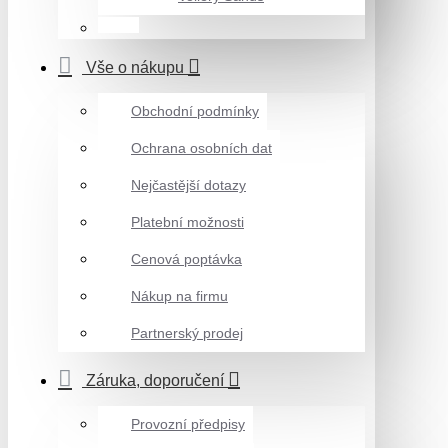
Vše o nákupu
Obchodní podmínky
Ochrana osobních dat
Nejčastější dotazy
Platební možnosti
Cenová poptávka
Nákup na firmu
Partnerský prodej
Záruka, doporučení
Provozní předpisy