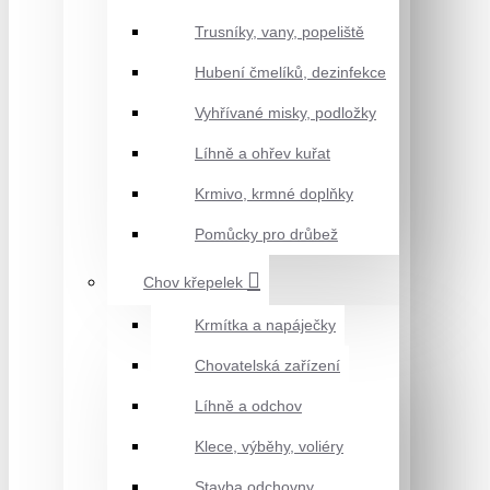
Trusníky, vany, popeliště
Hubení čmelíků, dezinfekce
Vyhřívané misky, podložky
Líhně a ohřev kuřat
Krmivo, krmné doplňky
Pomůcky pro drůbež
Chov křepelek
Krmítka a napáječky
Chovatelská zařízení
Líhně a odchov
Klece, výběhy, voliéry
Stavba odchovny