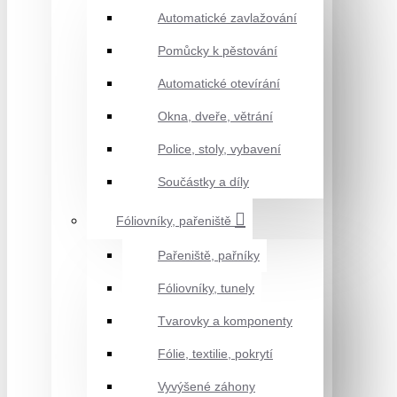
Automatické zavlažování
Pomůcky k pěstování
Automatické otevírání
Okna, dveře, větrání
Police, stoly, vybavení
Součástky a díly
Fóliovníky, pařeniště
Pařeniště, pařníky
Fóliovníky, tunely
Tvarovky a komponenty
Fólie, textilie, pokrytí
Vyvýšené záhony