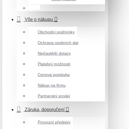
Vše o nákupu
Obchodní podmínky
Ochrana osobních dat
Nejčastější dotazy
Platební možnosti
Cenová poptávka
Nákup na firmu
Partnerský prodej
Záruka, doporučení
Provozní předpisy