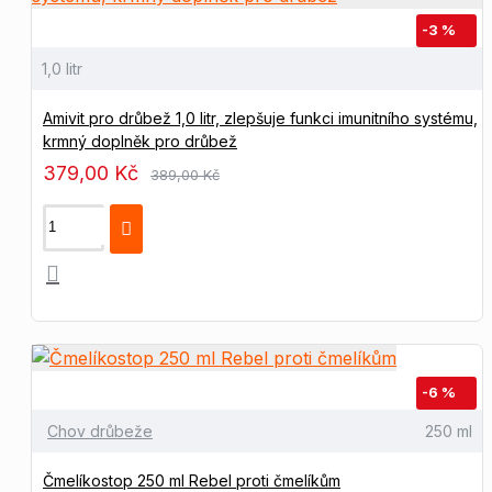
-3 %
1,0 litr
Amivit pro drůbež 1,0 litr, zlepšuje funkci imunitního systému,
krmný doplněk pro drůbež
379,00 Kč
389,00 Kč
-6 %
Chov drůbeže
250 ml
Čmelíkostop 250 ml Rebel proti čmelíkům