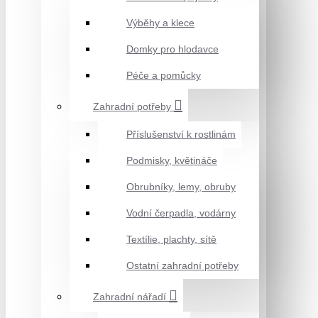
Výběhy a klece
Domky pro hlodavce
Péče a pomůcky
Zahradní potřeby
Příslušenství k rostlinám
Podmisky, květináče
Obrubníky, lemy, obruby
Vodní čerpadla, vodárny
Textílie, plachty, sítě
Ostatní zahradní potřeby
Zahradní nářadí