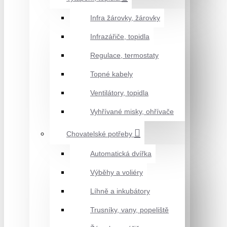
Infra žárovky, žárovky
Infrazářiče, topidla
Regulace, termostaty
Topné kabely
Ventilátory, topidla
Vyhřívané misky, ohřívače
Chovatelské potřeby
Automatická dvířka
Výběhy a voliéry
Líhně a inkubátory
Trusníky, vany, popeliště