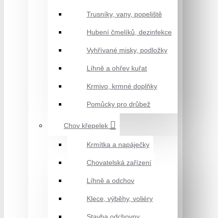
Trusníky, vany, popeliště
Hubení čmelíků, dezinfekce
Vyhřívané misky, podložky
Líhně a ohřev kuřat
Krmivo, krmné doplňky
Pomůcky pro drůbež
Chov křepelek
Krmítka a napáječky
Chovatelská zařízení
Líhně a odchov
Klece, výběhy, voliéry
Stavba odchovny