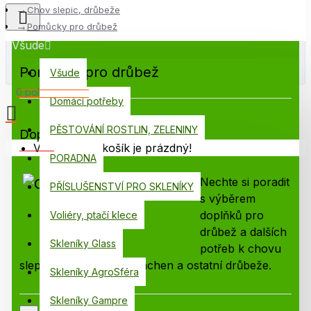
Chov slepic, drůbeže
Pomůcky pro drůbež
Všude
Pomůcky pro drůbež
Všude
0 položek - 0,00 Kč
Domácí potřeby
PĚSTOVÁNÍ ROSTLIN, ZELENINY
Doporučené v kategorii:
Váš nákupní košík je prázdný!
PORADNA
Nechte si poradit
PŘÍSLUŠENSTVÍ PRO SKLENÍKY
s výběrem
doplňků pro
Voliéry, ptačí klece
drůbež a dalších
Skleníky Glass
potřeb k chovu
slepic, křepelek, hus, kachen a ostatní drůbeže.
Skleníky AgroSféra
Agro
Sféra
= zkušený dodavatel pro drobné
Skleníky Gampre