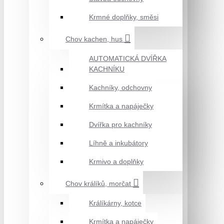
Krmné doplňky, směsi
Chov kachen, hus
AUTOMATICKÁ DVÍŘKA
KACHNÍKU
Kachníky, odchovny
Krmítka a napáječky
Dvířka pro kachníky
Líhně a inkubátory
Krmivo a doplňky
Chov králíků, morčat
Králíkárny, kotce
Krmítka a napáječky