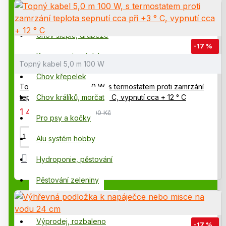
Potřeby pro chovatele
, co upřednostňují nejšetrnější
Zavlažovací systémy
chov slepic, holubů, kachen, krůt, hus, perliček a
Chov slepic, drůbeže
křepelek.
Náš výběr a doporučení pro přijatelnější
-17 %
způsob život zvířat
Komponenty závlahy
Topný kabel 5,0 m 100 W
Chov křepelek
Topný kabel 5,0 m 100 W, s termostatem proti zamrzání
teplota sepnutí cca při +3 ° C, vypnutí cca + 12 ° C
Chov králíků, morčat
1 445,00 Kč
1 745,00 Kč
Pro psy a kočky
Alu systém hobby
Hydroponie, pěstování
Pěstování zeleniny
Hydroponické potřeby
Výprodej, rozbaleno
-17 %