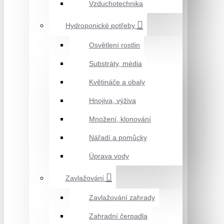
Vzduchotechnika
Hydroponické potřeby
Osvětlení rostlin
Substráty, média
Květináče a obaly
Hnojiva, výživa
Množení, klonování
Nářadí a pomůcky
Úprava vody
Zavlažování
Zavlažování zahrady
Zahradní čerpadla