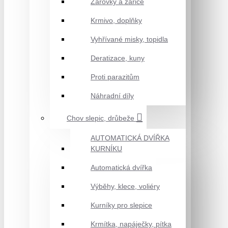
Žárovky a zářiče
Krmivo, doplňky
Vyhřívané misky, topidla
Deratizace, kuny
Proti parazitům
Náhradní díly
Chov slepic, drůbeže
AUTOMATICKÁ DVÍŘKA
KURNÍKU
Automatická dvířka
Výběhy, klece, voliéry
Kurníky pro slepice
Krmítka, napáječky, pítka