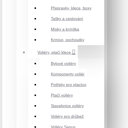
Přepravky, klece, boxy
Tašky a cestování
Misky a krmítka
Krmivo, pochoutky
Voliéry, ptačí klece
Bytové voliéry
Komponenty voliér
Potřeby pro ptactvo
Ptačí voliéry
Stavebnice voliéry
Voliéry pro drůbež
Voliéry Sanus