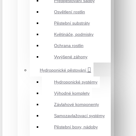
Předpěstování sadby
Osvětlení rostlin
Pěstební substráty
Květináče, podmisky
Ochrana rostlin
Vyvýšené záhony
Hydroponické pěstování
Hydroponické systémy
Výhodné komplety
Závlahové komponenty
Samozavlažovací systémy
Pěstební boxy, nádoby