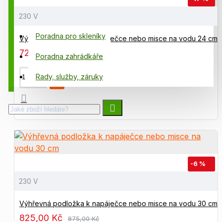
Poradna chovatele
230 V
Poradna pro skleníky
Výhřevná podložka k napáječce nebo misce na vodu 24 cm
725,00 Kč
875,00 Kč
Poradna zahrádkáře
Rady, služby, záruky
-6 %
230 V
Výhřevná podložka k napáječce nebo misce na vodu 30 cm
825,00 Kč
875,00 Kč