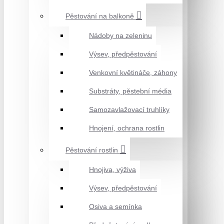
Pěstování na balkoně
Nádoby na zeleninu
Výsev, předpěstování
Venkovní květináče, záhony
Substráty, pěstební média
Samozavlažovací truhlíky
Hnojení, ochrana rostlin
Pěstování rostlin
Hnojiva, výživa
Výsev, předpěstování
Osiva a semínka