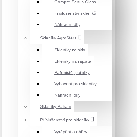
Gampre Sanus Glass
Příslušenství skleníků
Náhradní díly
Skleníky AgroSféra
Skleníky ze skla
Skleníky na rajčata
Pařeniště, pařníky
Vybavení pro skleníky
Náhradní díly
Skleníky Palram
Příslušenství pro skleníky
Vytápění a ohřev